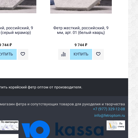
ий, российский, 9
Фетр жесткий, российский, 9
Фетр
2 (серый мрамор)
мм, арт. 01 (белый кварц)
9 744
9 744
₽
₽
пить корейский фетр оптом от производителя.
магазин фетра и сопутствующих товаров для рукоделия и творчества
+7 (977) 329-12-08
info@fetroptom.ru