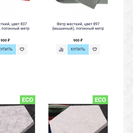
ткий, цвет 837
Фетр жесткий, цвет 897
Ф
, погонный метр
(мышиный), погонный метр
(ч
900
900
₽
₽
ECO
ECO