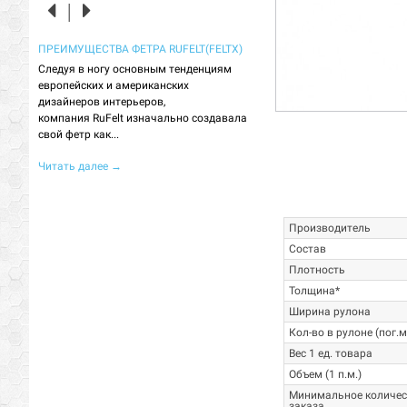
ЛОГИИ,
ПРЕИМУЩЕСТВА ФЕТРА RUFELT(FELTX)
МЕБЕЛЬНАЯ ТКАНЬ ВОЙЛОК (
ФИЛЬЦ) - ЧТО ЭТО?
Следуя в ногу основным тенденциям
европейских и американских
Сначала, вкратце, о теории. В
ра в
дизайнеров интерьеров,
войлок - это не ткань. В его ст
ов
компания RuFelt изначально создавала
переплетаются нити, поэтому
риал,
свой фетр как...
использование словосочетаний
Читать далее
→
Читать далее
→
Производитель
Состав
Плотность
Толщина*
Ширина рулона
Кол-во в рулоне (пог.
Вес 1 ед. товара
Объем (1 п.м.)
Минимальное количес
заказа