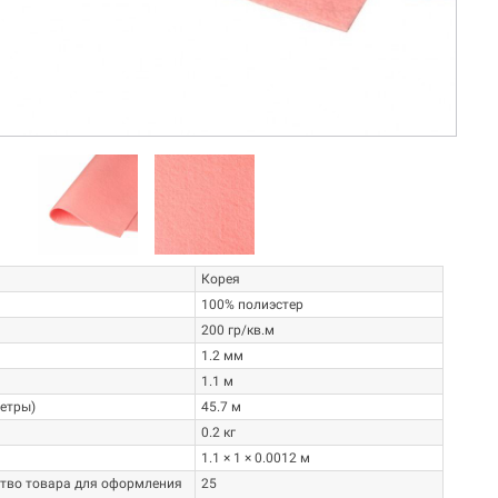
ФЕТР,
О ПРОИЗВОДИТЕЛЕ
Компания "Фелтикс"(FELTX) -
о-первых,
российская компания,
руктуре не
специализирующаяся на
искусственном войлоке. Компания
...
"Фелтикс"...
Читать далее
→
Корея
100% полиэстер
200 гр/кв.м
1.2 мм
1.1 м
метры)
45.7 м
0.2 кг
1.1 × 1 × 0.0012 м
тво товара для оформления
25