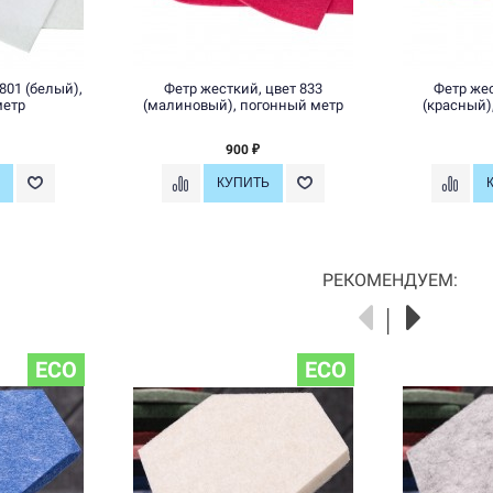
801 (белый),
Фетр жесткий, цвет 833
Фетр жес
метр
(малиновый), погонный метр
(красный)
900
₽
РЕКОМЕНДУЕМ:
ECO
ECO