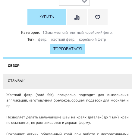
Категории:
1,2мм жесткий плотный корейский фетр
,
Теги:
фетр
,
жесткий фетр
,
корейский фетр
ТОРГОВАТЬСЯ
ОБЗОР
ОТЗЫВЫ
0
Жесткий фетр (hard felt), прекрасно подходит для выполнения
аппликаций, изготовления брелоков, брошей, подвесок для мобилей и
пр.
Позволяет делать мельчайшие швы на краях деталей( до 1 мм), край
не осыпается, не растягивается и держит форму.
Сохраняет четкий обрезанный край при работе с декоративными