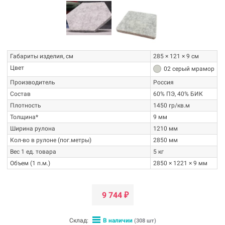
Габариты изделия, см
285 × 121 × 9 см
Цвет
02 серый мрамор
Производитель
Россия
ЕБЕЛЬНАЯ ТКАНЬ ВОЙЛОК (ФЕТР,
О ПРОИЗВОДИТЕЛЕ
Состав
60% ПЭ, 40% БИК
ИЛЬЦ) - ЧТО ЭТО?
Компания "Фелтикс"(FELTX) -
Плотность
1450 гр/кв.м
начала, вкратце, о теории. Во-первых,
российская компания,
Толщина*
9 мм
ойлок - это не ткань. В его структуре не
специализирующаяся на
ереплетаются нити, поэтому
искусственном войлоке. Компания
Ширина рулона
1210 мм
спользование словосочетаний...
"Фелтикс"...
Кол-во в рулоне (пог.метры)
2850 мм
Вес 1 ед. товара
5 кг
итать далее
→
Читать далее
→
Объем (1 п.м.)
2850 × 1221 × 9 мм
9 744
₽
Склад:
В наличии
(308 шт)