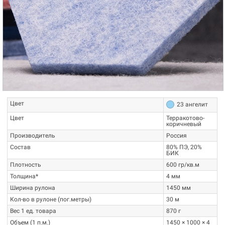
ЕБЕЛЬНАЯ ТКАНЬ ВОЙЛОК (ФЕТР,
О ПРОИЗВОДИТЕЛЕ
ИЛЬЦ) - ЧТО ЭТО?
Компания "Фелтикс"(FELTX) -
Цвет
23 ангелит
начала, вкратце, о теории. Во-первых,
российская компания,
ойлок - это не ткань. В его структуре не
специализирующаяся на
Цвет
Терракотово-
коричневый
ереплетаются нити, поэтому
искусственном войлоке. Компания
Производитель
Россия
спользование словосочетаний...
"Фелтикс"...
Состав
80% ПЭ, 20%
БИК
итать далее
→
Читать далее
→
Плотность
600 гр/кв.м
Толщина*
4 мм
Ширина рулона
1450 мм
Кол-во в рулоне (пог.метры)
30 м
Вес 1 ед. товара
870 г
Объем (1 п.м.)
1450 × 1000 × 4