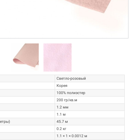
ФЕТР,
О ПРОИЗВОДИТЕЛЕ
Компания "Фелтикс"(FELTX) -
о-первых,
российская компания,
руктуре не
специализирующаяся на
искусственном войлоке. Компания
...
"Фелтикс"...
Читать далее
→
Светло-розовый
Корея
100% полиэстер
200 гр/кв.м
1.2 мм
1.1 м
метры)
45.7 м
0.2 кг
1.1 × 1 × 0.0012 м