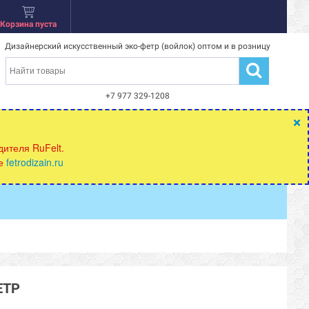
Корзина пуста
Дизайнерский искусственный эко-фетр (войлок) оптом и в розницу
+7 977 329-1208
×
ителя RuFelt.
те
fetrodizain.ru
ЕТР