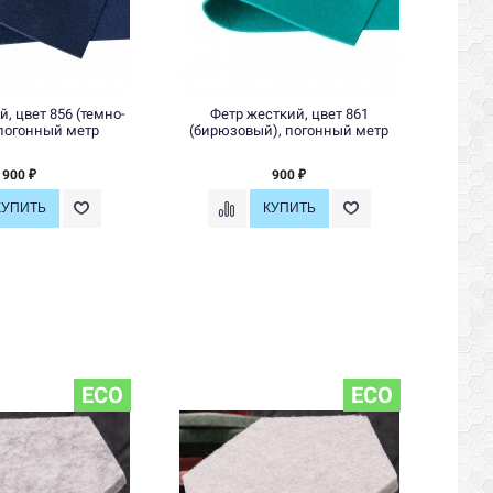
, цвет 856 (темно-
Фетр жесткий, цвет 861
Ф
 погонный метр
(бирюзовый), погонный метр
(ст
900
900
₽
₽
ECO
ECO