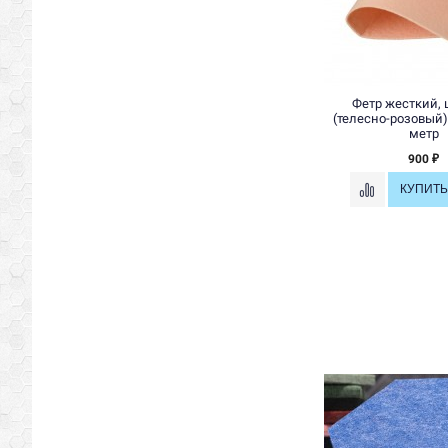
Фетр жесткий, 
(телесно-розовый)
метр
900
₽