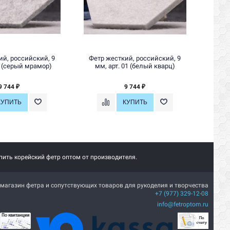
ий, российский, 9
Фетр жесткий, российский, 9
Фетр
2 (серый мрамор)
мм, арт. 01 (белый кварц)
9 744
9 744
₽
₽
пить корейский фетр оптом от производителя.
магазин фетра и сопутствующих товаров для рукоделия и творчества
+7 (977) 329-12-08
info@fetroptom.ru