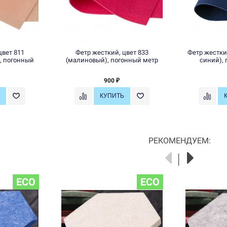
цвет 811
Фетр жесткий, цвет 833
Фетр жесткий
, погонный
(малиновый), погонный метр
синий),
900
₽
РЕКОМЕНДУЕМ:
ECO
ECO