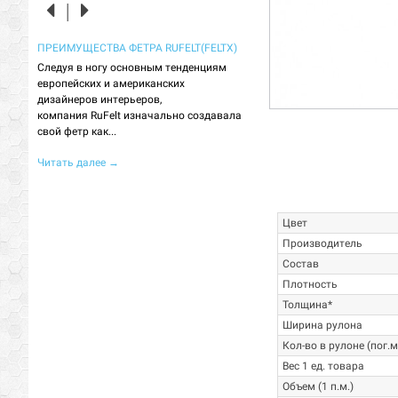
ЛОГИИ,
ПРЕИМУЩЕСТВА ФЕТРА RUFELT(FELTX)
МЕБЕЛЬНАЯ ТКАНЬ ВОЙЛОК (
ФИЛЬЦ) - ЧТО ЭТО?
Следуя в ногу основным тенденциям
европейских и американских
Сначала, вкратце, о теории. В
ра в
дизайнеров интерьеров,
войлок - это не ткань. В его ст
ов
компания RuFelt изначально создавала
переплетаются нити, поэтому
риал,
свой фетр как...
использование словосочетаний
Читать далее
→
Читать далее
→
Цвет
Производитель
Состав
Плотность
Толщина*
Ширина рулона
Кол-во в рулоне (пог.
Вес 1 ед. товара
Объем (1 п.м.)