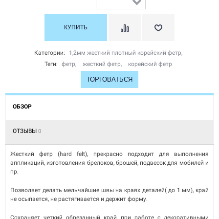
Категории:
1,2мм жесткий плотный корейский фетр
,
Теги:
фетр
,
жесткий фетр
,
корейский фетр
ТОРГОВАТЬСЯ
ОБЗОР
ОТЗЫВЫ
0
Жесткий фетр (hard felt), прекрасно подходит для выполнения
аппликаций, изготовления брелоков, брошей, подвесок для мобилей и
пр.
Позволяет делать мельчайшие швы на краях деталей( до 1 мм), край
не осыпается, не растягивается и держит форму.
Сохраняет четкий обрезанный край при работе с декоративными