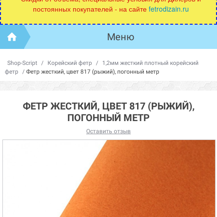
постоянных покупателей - на сайте
fetrodizain.ru
Меню
Shop-Script
/
Корейский фетр
/
1,2мм жесткий плотный корейский
фетр
/
Фетр жесткий, цвет 817 (рыжий), погонный метр
ФЕТР ЖЕСТКИЙ, ЦВЕТ 817 (РЫЖИЙ),
ПОГОННЫЙ МЕТР
Оставить отзыв