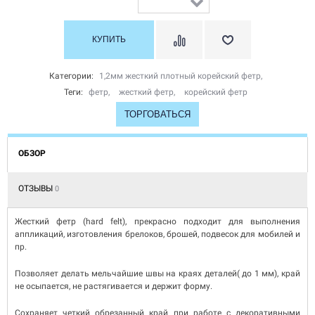
Категории:
1,2мм жесткий плотный корейский фетр
,
Теги:
фетр
,
жесткий фетр
,
корейский фетр
ТОРГОВАТЬСЯ
ОБЗОР
ОТЗЫВЫ
0
Жесткий фетр (hard felt), прекрасно подходит для выполнения
аппликаций, изготовления брелоков, брошей, подвесок для мобилей и
пр.
Позволяет делать мельчайшие швы на краях деталей( до 1 мм), край
не осыпается, не растягивается и держит форму.
Сохраняет четкий обрезанный край при работе с декоративными