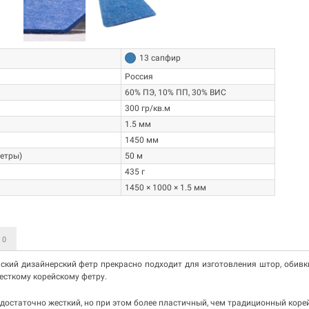
ФЕТР,
О ПРОИЗВОДИТЕЛЕ
Компания "Фелтикс"(FELTX) -
13 сапфир
о-первых,
российская компания,
Россия
руктуре не
специализирующаяся на
искусственном войлоке. Компания
60% ПЭ, 10% ПП, 30% ВИС
...
"Фелтикс"...
300 гр/кв.м
1.5 мм
Читать далее
→
1450 мм
метры)
50 м
435 г
1450 × 1000 × 1.5 мм
Ы
0
ский дизайнерский фетр прекрасно подходит для изготовления штор, обивки
есткому корейскому фетру.
достаточно жесткий, но при этом более пластичный, чем традиционный корейс