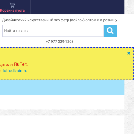
Корзина пуста
Дизайнерский искусственный эко-фетр (войлок) оптом и в розницу
+7 977 329-1208
×
ителя RuFelt.
те
fetrodizain.ru