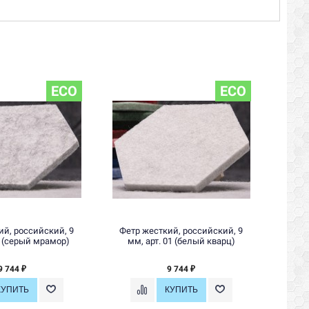
ECO
ECO
ий, российский, 9
Фетр жесткий, российский, 9
Фетр
2 (серый мрамор)
мм, арт. 01 (белый кварц)
9 744
9 744
₽
₽