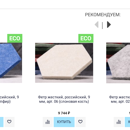
РЕКОМЕНДУЕМ:
ECO
ECO
сийский, 9
Фетр жесткий, российский, 9
Фетр жестк
сапфир)
мм, арт. 06 (слоновая кость)
мм, арт. 0
9 744
₽