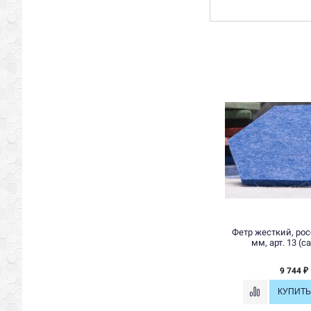
Фетр жесткий, рос
мм, арт. 13 (
9 744
₽