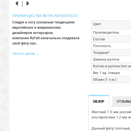
ЛОГИИ,
ПРЕИМУЩЕСТВА ФЕТРА RUFELT(FELTX)
МЕБЕЛЬНАЯ ТКАНЬ ВОЙЛОК (
ФИЛЬЦ) - ЧТО ЭТО?
Следуя в ногу основным тенденциям
Цвет
европейских и американских
Сначала, вкратце, о теории. В
Производитель
ра в
дизайнеров интерьеров,
войлок - это не ткань. В его ст
ов
компания RuFelt изначально создавала
переплетаются нити, поэтому
Состав
риал,
свой фетр как...
использование словосочетаний
Плотность
Толщина*
Читать далее
→
Читать далее
→
Ширина рулона
Кол-во в рулоне (пог.
Вес 1 ед. товара
Объем (1 п.м.)
ОБЗОР
ОТЗЫВ
Жесткий 1.5 мм россий
альтернатива 1.2 мм ж
Данный фетр плотный, 