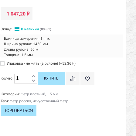
1 047,20
₽
Склад:
В наличии
(80 шт)
Единица измерения: 1 п.м.
Ширина рулона: 1450 мм
Длина рулона: 50 м
Толщина: 1.5 мм
Плотность: 300 гр/кв.м.
Упаковка - не мять (в рулоне) (+
52,36
)
₽
Производитель: Россия, РуФелт
Кол-во:
Категории:
Фетр плотный, 1.5 мм
Теги:
фетр россия
,
искусственный фетр
ТОРГОВАТЬСЯ