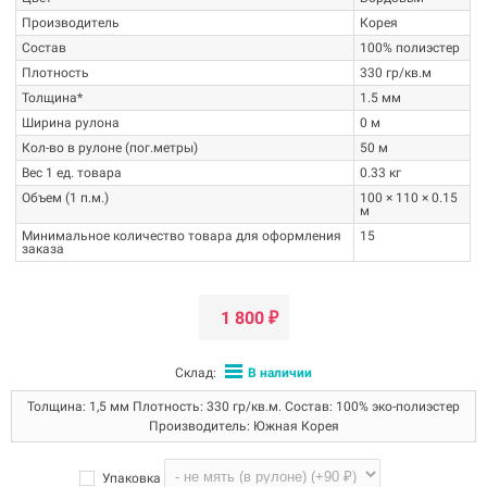
Производитель
Корея
Состав
100% полиэстер
Плотность
330 гр/кв.м
Толщина*
1.5 мм
Ширина рулона
0 м
Кол-во в рулоне (пог.метры)
50 м
Вес 1 ед. товара
0.33 кг
ЕБЕЛЬНАЯ ТКАНЬ ВОЙЛОК (ФЕТР,
О ПРОИЗВОДИТЕЛЕ
Объем (1 п.м.)
100 × 110 × 0.15
ИЛЬЦ) - ЧТО ЭТО?
м
Компания "Фелтикс"(FELTX) -
начала, вкратце, о теории. Во-первых,
российская компания,
Минимальное количество товара для оформления
15
заказа
ойлок - это не ткань. В его структуре не
специализирующаяся на
ереплетаются нити, поэтому
искусственном войлоке. Компания
спользование словосочетаний...
"Фелтикс"...
1 800
₽
итать далее
→
Читать далее
→
Склад:
В наличии
Толщина: 1,5 мм Плотность: 330 гр/кв.м. Состав: 100% эко-полиэстер
Производитель: Южная Корея
Упаковка