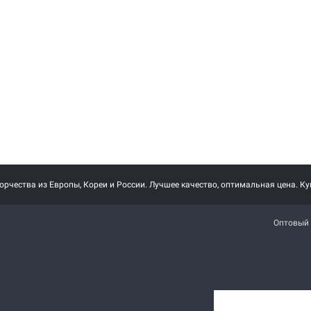
ФЕТР,
О ПРОИЗВОДИТЕЛЕ
Компания "Фелтикс"(FELTX) -
о-первых,
российская компания,
руктуре не
специализирующаяся на
искусственном войлоке. Компания
...
"Фелтикс"...
Читать далее
→
рчества из Европы, Кореи и России. Лучшее качество, оптимальная цена. Ку
Оптовый 