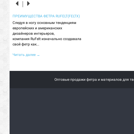
ЛОГИИ,
ПРЕИМУЩЕСТВА ФЕТРА RUFELT(FELTX)
МЕБЕЛЬНАЯ ТКАНЬ ВОЙЛОК (
ФИЛЬЦ) - ЧТО ЭТО?
Следуя в ногу основным тенденциям
европейских и американских
Сначала, вкратце, о теории. В
ра в
дизайнеров интерьеров,
войлок - это не ткань. В его ст
ов
компания RuFelt изначально создавала
переплетаются нити, поэтому
риал,
свой фетр как...
использование словосочетаний
Читать далее
→
Читать далее
→
Оптовые продажи фетра и материалов для тво