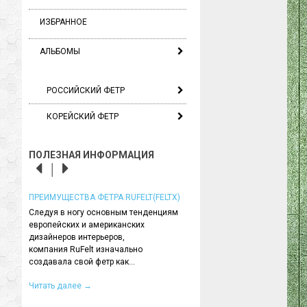
ИЗБРАННОЕ
АЛЬБОМЫ
РОССИЙСКИЙ ФЕТР
КОРЕЙСКИЙ ФЕТР
ПОЛЕЗНАЯ ИНФОРМАЦИЯ
ЛОГИИ,
ПРЕИМУЩЕСТВА ФЕТРА RUFELT(FELTX)
МЕБЕЛЬНАЯ ТКАНЬ ВОЙЛОК (
ФИЛЬЦ) - ЧТО ЭТО?
Следуя в ногу основным тенденциям
европейских и американских
Сначала, вкратце, о теории. В
тра в
дизайнеров интерьеров,
войлок - это не ткань. В его ст
ов
компания RuFelt изначально
переплетаются нити, поэтому
риал,
создавала свой фетр как...
использование словосочетани
Читать далее
→
Читать далее
→