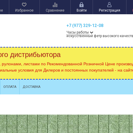
ые
Избранное
Сравнение
Войти
Регистрация
+7 (977) 329-12-08
Часы работы
искусственный фетр высокого качест
ого дистрибьютора
, рулонами, листами по Рекомендованной Розничной Цене производ
циальные условия для Дилеров и постоянных покупателей - на сай
ОПЛАТА
ДОСТАВКА