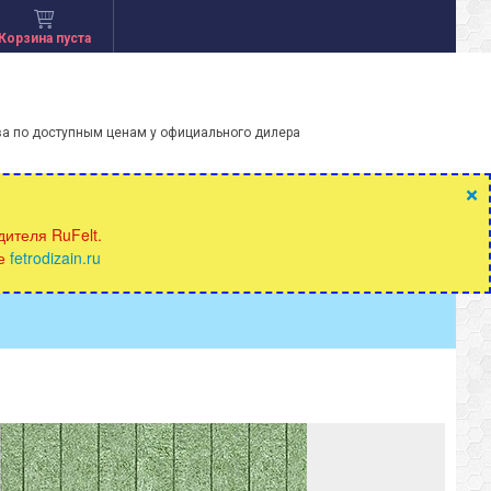
Корзина пуста
ва по доступным ценам у официального дилера
×
ителя RuFelt.
те
fetrodizain.ru