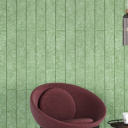
ФЕТР,
О ПРОИЗВОДИТЕЛЕ
Компания "Фелтикс"(FELTX) -
о-первых,
российская компания,
руктуре не
специализирующаяся на
искусственном войлоке. Компания
й...
"Фелтикс"...
Читать далее
→