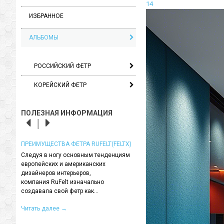
14
ИЗБРАННОЕ
АЛЬБОМЫ
РОССИЙСКИЙ ФЕТР
КОРЕЙСКИЙ ФЕТР
ПОЛЕЗНАЯ ИНФОРМАЦИЯ
ELTX)
МЕБЕЛЬНАЯ ТКАНЬ ВОЙЛОК (ФЕТР,
О ПРОИЗВОДИТЕЛЕ
ФИЛЬЦ) - ЧТО ЭТО?
нциям
Компания "Фелтикс"(FELTX) -
Сначала, вкратце, о теории. Во-первых,
российская компания,
войлок - это не ткань. В его структуре не
специализирующаяся на
переплетаются нити, поэтому
искусственном войлоке. Ком
использование словосочетаний...
"Фелтикс"...
Читать далее
→
Читать далее
→