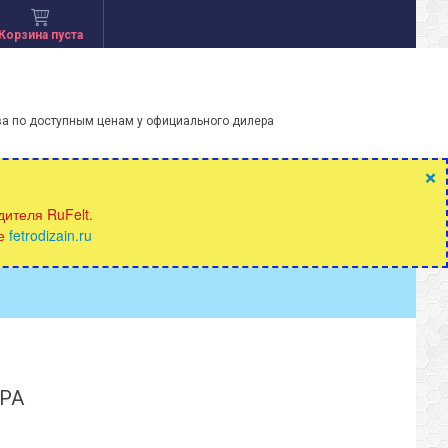
Корзина пуста
ва по доступным ценам у официального дилера
×
ителя RuFelt.
те
fetrodizain.ru
РА