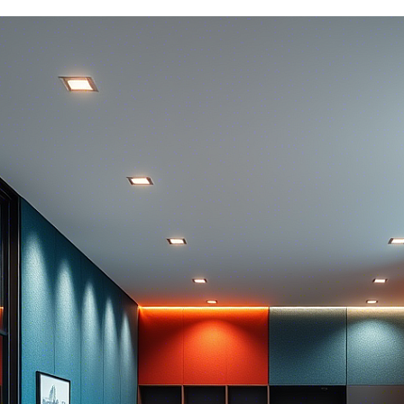
пания