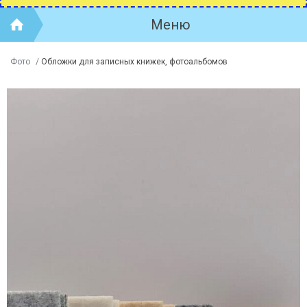
Меню
Фото
/
Обложки для записных книжек, фотоальбомов
ЕБЕЛЬНАЯ ТКАНЬ ВОЙЛОК (ФЕТР,
О ПРОИЗВОДИТЕЛЕ
ИЛЬЦ) - ЧТО ЭТО?