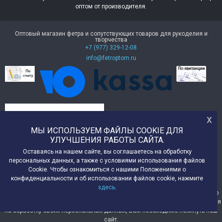
оптом от производителя.
Оптовый магазин фетра и сопутствующих товаров для рукоделия и
творчества
+7 (977) 329-12-08
info@fetroptom.ru
х
МЫ ИСПОЛЬЗУЕМ ФАЙЛЫ COOKIE ДЛЯ
УЛУЧШЕНИЯ РАБОТЫ САЙТА.
Оставаясь на нашем сайте, вы соглашаетесь на обработку
персональных данных, а также с условиями использования файлов
Cookie. Чтобы ознакомиться с нашими Положениями о
конфиденциальности и об использовании файлов cookie, нажмите
© 2014-2024 ИМ "ФетрОптом", 2026
здесь
.
Мы получаем и обрабатываем персональные данные посетителей нашего
сайта в соответствии с
официальной политикой
. Если Вы не даете согласия
на обработку своих персональных данных, Вам необходимо покинуть наш
сайт.